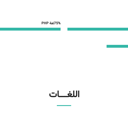
75%
لغة PHP
اللغـــات